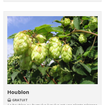
Houblon
GRATUIT
Le houblon ou humulus lupulus est une plante pérenne