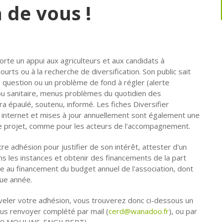
 de vous !
rte un appui aux agriculteurs et aux candidats à
s courts ou à la recherche de diversification. Son public sait
te question ou un problème de fond à régler (alerte
t/ou sanitaire, menus problèmes du quotidien des
sera épaulé, soutenu, informé. Les fiches Diversifier
e internet et mises à jour annuellement sont également une
de projet, comme pour les acteurs de l'accompagnement.
re adhésion pour justifier de son intérêt, attester d'un
 les instances et obtenir des financements de la part
ipe au financement du budget annuel de l'association, dont
que année.
veler votre adhésion, vous trouverez donc ci-dessous un
ous renvoyer complété par mail (
cerd@wanadoo.fr
), ou par
8290 MOULINS-ENGILBERT).