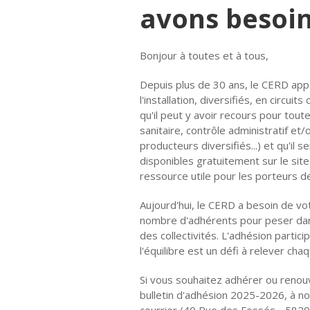
avons besoin
Bonjour à toutes et à tous,
Depuis plus de 30 ans, le CERD appo
l'installation, diversifiés, en circuit
qu'il peut y avoir recours pour tou
sanitaire, contrôle administratif e
producteurs diversifiés...) et qu'il 
disponibles gratuitement sur le sit
ressource utile pour les porteurs 
Aujourd'hui, le CERD a besoin de vot
nombre d'adhérents pour peser dans
des collectivités. L'adhésion partic
l'équilibre est un défi à relever cha
Si vous souhaitez adhérer ou renou
bulletin d'adhésion 2025-2026, à n
courrier (40 Rue des Fossés - 5