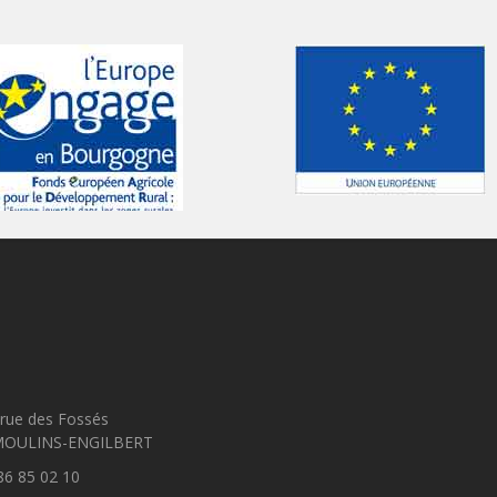
rue des Fossés
MOULINS-ENGILBERT
86 85 02 10